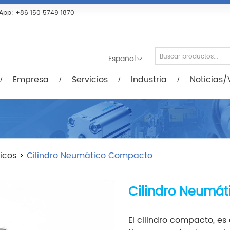
Servicios
Industria
Noticias/Vídeos
De
App:
+86 150 5749 1870
Español
Empresa
Servicios
Industria
Noticias/
icos
>
Cilindro Neumático Compacto
Cilindro Neumá
El cilindro compacto, es