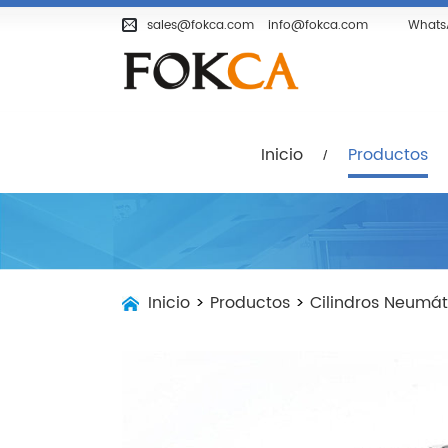
Inicio
Productos
Empresa
sales@fokca.com
info@fokca.com
Whats
Inicio
Productos
Inicio
>
Productos
>
Cilindros Neumát