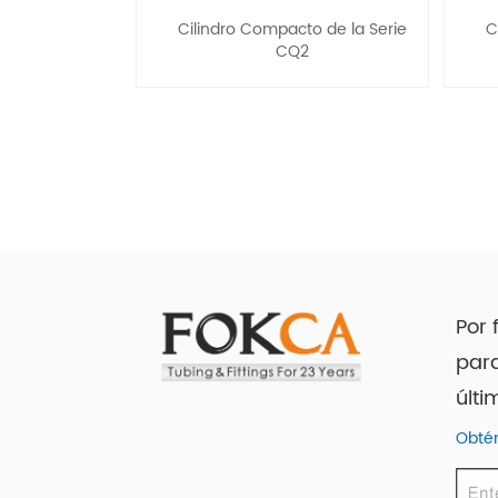
Cilindro Compacto de la Serie
C
CQ2
Por 
para
últi
Obtén