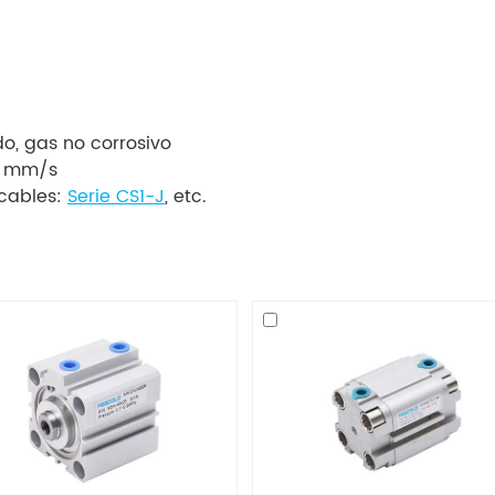
o, gas no corrosivo
0 mm/s
icables:
Serie CS1-J
, etc.