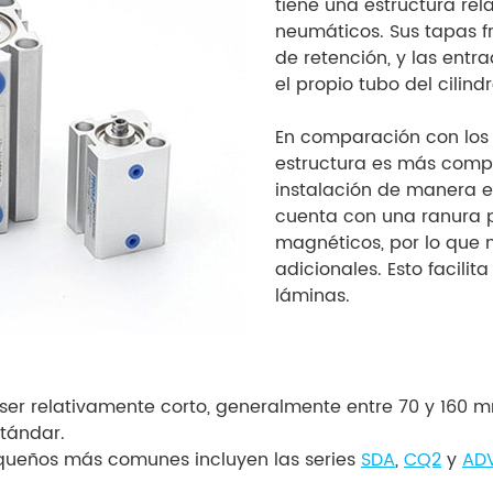
tiene una estructura rel
neumáticos. Sus tapas fro
de retención, y las entr
el propio tubo del cilindr
En comparación con los 
estructura es más compa
instalación de manera ef
cuenta con una ranura pa
magnéticos, por lo que n
adicionales. Esto facilita
láminas.
e ser relativamente corto, generalmente entre 70 y 160 
stándar.
queños más comunes incluyen las series
SDA
,
CQ2
y
AD