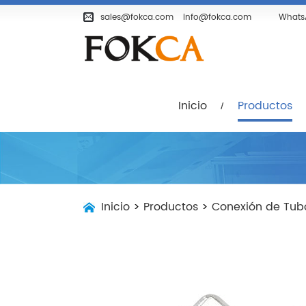
Inicio
Productos
Empresa
sales@fokca.com
info@fokca.com
Whats
Inicio
Productos
Inicio
>
Productos
>
Conexión de Tub