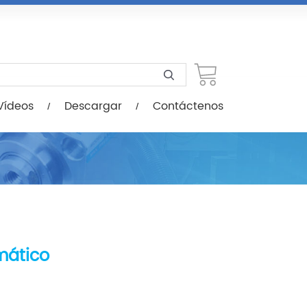
scargar
Contáctenos
Vídeos
Descargar
Contáctenos
mático