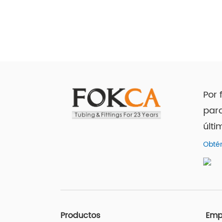
Por 
para
últi
Obtén
Productos
Emp