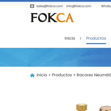
Inicio
Productos
Empresa
sales@fokca.com
info@fokca.com
Whats
Inicio
Productos
Inicio
>
Productos
>
Racores Neumát