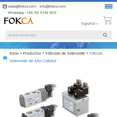
sales@fokca.com
info@fokca.com
WhatsApp:
+86 150 5749 1870
Español
Inicio
>
Productos
>
Válvulas de Solenoide
>
Válvula
Solenoide de Alta Calidad