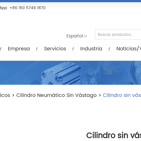
Servicios
Industria
Noticias/Vídeos
De
App:
+86 150 5749 1870
Español
Empresa
Servicios
Industria
Noticias/
icos
>
Cilindro Neumático Sin Vástago
>
Cilindro sin vá
Cilindro sin v