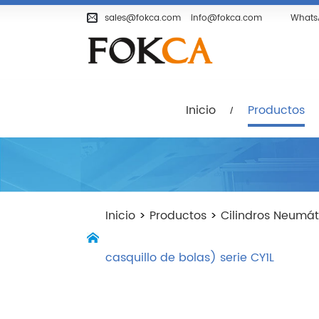
Inicio
Productos
Empresa
sales@fokca.com
info@fokca.com
Whats
Inicio
Productos
Inicio
>
Productos
>
Cilindros Neumát
casquillo de bolas) serie CY1L