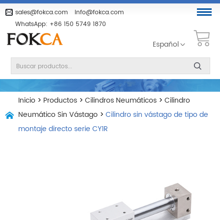
sales@fokca.com
info@fokca.com
WhatsApp:
+86 150 5749 1870
Español
Inicio
>
Productos
>
Cilindros Neumáticos
>
Cilindro
Neumático Sin Vástago
>
Cilindro sin vástago de tipo de
montaje directo serie CY1R